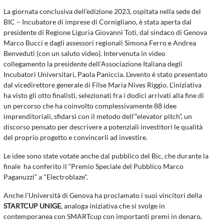
La giornata conclusiva dell’edizione 2023, ospitata nella sede del
BIC – Incubatore di imprese di Cornigliano, è stata aperta dal
presidente di Regione Liguria Giovanni Toti, dal sindaco di Genova
Marco Bucci e dagli assessori regionali Simona Ferro e Andrea
Benveduti (con un saluto video). Intervenuta in video
collegamento la presidente dell'Associazione Italiana degli
Incubatori Universitari, Paola Paniccia. L’evento è stato presentato
dal vicedirettore generale di Filse Maria Nives Riggio. L’iniziativa
ha visto gli otto finalisti, selezionati fra i dodici arrivati alla fine di
un percorso che ha coinvolto complessivamente 88 idee
imprenditoriali, sfidarsi con il metodo dell’“elevator pitch”, un
discorso pensato per descrivere a potenziali investitori le qualità
del proprio progetto e convincerli ad investire.
Le idee sono state votate anche dal pubblico del Bic, che durante la
finale ha conferito il “Premio Speciale del Pubblico Marco
Paganuzzi” a "Electroblaze".
Anche l’Università di Genova ha proclamato i suoi vincitori della
STARTCUP UNIGE
, analoga iniziativa che si svolge in
contemporanea con SMARTcup con importanti premi in denaro,