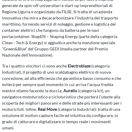
generate da spin-off universitari e start-up imprenditoriali di
Regione Liguria e organizzato da FILSE. Si tratta di un'azienda
innovativa che mira a decacarbonizzare l'industria del trasporto
marittimo, fornendo servizi di noleggio, gestione e logistica dei
container elettrici che fungono da batteria per le navi
portacontainer. ShapEN – Shaping Energy (parte della categoria
Clean - Tech & Energy) si aggiudica anche la menzione speciale
“Green&Blue” del Gruppo GEDI (media partner del Premio
Nazionale dell’Innovazione).
Tra i quattro vincitori ci sono anche
Electroblaze
(categoria
Industrial), il progetto di uno scaldabagno elettrico di nuova
concezione, ad alta efficienza che garantisce basso consumo e che
eviterà per sempre quel momento in cui arriva l’acqua fredda
mentre stiamo facendo la doccia;
Aurelio
(categoria Ict), un
navigatore mototuristico e cicloturistico che porterà l’utente alla
scoperta dei migliori panorami e delle strade più interessanti per i
motociclisti. Infine,
Real Move
(categoria Industrial): tratta di una
soluzione di motion capture facile ed intuitiva da configurare, in
grado di catturare e digitalizzare in tempo reale i movimenti
umani.