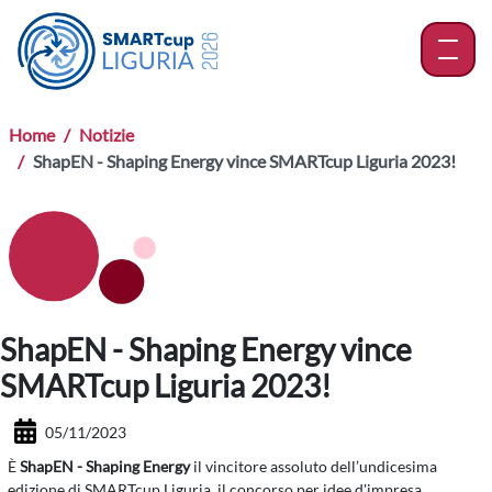
menu
Home
Notizie
ShapEN - Shaping Energy vince SMARTcup Liguria 2023!
ShapEN - Shaping Energy vince
SMARTcup Liguria 2023!
05/11/2023
È
ShapEN - Shaping Energy
il vincitore assoluto dell’undicesima
edizione di SMARTcup Liguria, il concorso per idee d'impresa