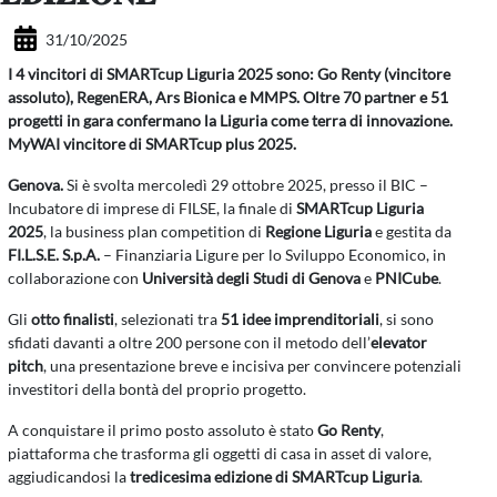
31/10/2025
I 4 vincitori di SMARTcup Liguria 2025 sono: Go Renty (vincitore
assoluto), RegenERA, Ars Bionica e MMPS. Oltre 70 partner e 51
progetti in gara confermano la Liguria come terra di innovazione.
MyWAI vincitore di SMARTcup plus 2025.
Genova.
Si è svolta mercoledì 29 ottobre 2025, presso il BIC –
Incubatore di imprese di FILSE, la finale di
SMARTcup Liguria
2025
, la business plan competition di
Regione Liguria
e gestita da
FI.L.S.E. S.p.A.
– Finanziaria Ligure per lo Sviluppo Economico, in
collaborazione con
Università degli Studi di Genova
e
PNICube
.
Gli
otto finalisti
, selezionati tra
51 idee imprenditoriali
, si sono
sfidati davanti a oltre 200 persone con il metodo dell’
elevator
pitch
, una presentazione breve e incisiva per convincere potenziali
investitori della bontà del proprio progetto.
A conquistare il primo posto assoluto è stato
Go Renty
,
piattaforma che trasforma gli oggetti di casa in asset di valore,
aggiudicandosi la
tredicesima edizione di SMARTcup Liguria
.