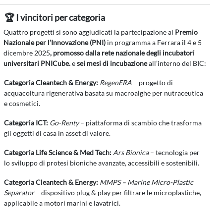
🏆 I vincitori per categoria
Quattro progetti si sono aggiudicati la partecipazione al
Premio
Nazionale per l’Innovazione (PNI)
in programma a Ferrara il 4 e 5
dicembre 2025
, promosso dalla rete nazionale degli incubatori
universitari
PNICube
.
e
sei mesi di incubazione
all’interno del BIC:
Categoria Cleantech
&
Energy:
RegenERA
– progetto di
acquacoltura rigenerativa basata su macroalghe per nutraceutica
e cosmetici.
Categoria ICT:
Go-Renty
– piattaforma di scambio che trasforma
gli oggetti di casa in asset di valore.
Categoria Life Science & Med Tech:
Ars Bionica
– tecnologia per
lo sviluppo di protesi bioniche avanzate, accessibili e sostenibili.
Categoria Cleantech & Energy:
MMPS – Marine Micro-Plastic
Separator
– dispositivo plug & play per filtrare le microplastiche,
applicabile a motori marini e lavatrici.