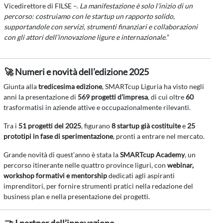
Vicedirettore di FILSE –.
La manifestazione è solo l’inizio di un
percorso: costruiamo con le startup un rapporto solido,
supportandole con servizi, strumenti finanziari e collaborazioni
con gli attori dell’innovazione ligure e internazionale.
”
🚀 Numeri e novità dell’edizione 2025
Giunta alla
tredicesima edizione
, SMARTcup Liguria ha visto negli
anni la presentazione di
569 progetti d’impresa
, di cui oltre
60
trasformatisi in aziende attive e occupazionalmente rilevanti.
Tra i
51 progetti del 2025
, figurano
8 startup già costituite
e
25
prototipi in fase di sperimentazione
, pronti a entrare nel mercato.
Grande novità di quest’anno è stata la
SMARTcup Academy
, un
percorso itinerante nelle quattro province liguri, con
webinar,
workshop formativi e mentorship
dedicati agli aspiranti
imprenditori, per fornire strumenti pratici nella redazione del
business plan e nella presentazione dei progetti.
🤝 I partner dell’innovazione