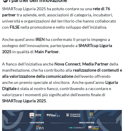
SMARTcup Liguria 2025 ha potuto contare su una
rete di 76
partner
tra aziende, enti, associazioni di categoria, incubatori,
università e organizzazioni del territorio che hanno collaborato
con
FILSE
nella promozione e nello sviluppo dell’iniziativa.
Anche quest’anno
IREN
ha confermato il proprio impegno a
sostegno dell’innovazione, partecipando a
SMARTcup Liguria
2025
in qualità di
Main Partner
.
A fianco dell’iniziativa anche
Nova Connect
,
Media Partner
della
manifestazione, che ha contribuito alla
realizzazione di contenuti e
alla valorizzazione della comunicazione
dell’evento offrendo
anche un premio speciale al vincitore. Anche quest’anno
Liguria
Digitale
è stata al nostro fianco, contribuendo a raccontare e
valorizzare i momenti più significativi dell’evento finale di
SMARTcup Liguria 2025
.