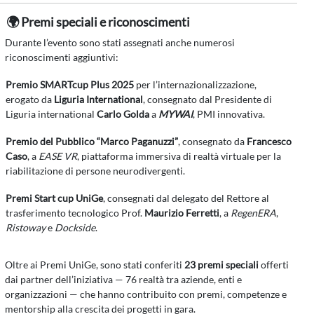
🌍 Premi speciali e riconoscimenti
Durante l’evento sono stati assegnati anche numerosi
riconoscimenti aggiuntivi:
Premio SMARTcup Plus 2025
per l’internazionalizzazione,
erogato da
Liguria International
, consegnato dal Presidente di
Liguria international
Carlo Golda
a
MYWAI
, PMI innovativa.
Premio del Pubblico “Marco Paganuzzi”
, consegnato da
Francesco
Caso
, a
EASE VR
, piattaforma immersiva di realtà virtuale per la
riabilitazione di persone neurodivergenti.
Premi Start cup UniGe
, consegnati dal delegato del Rettore al
trasferimento tecnologico Prof.
Maurizio Ferretti
, a
RegenERA
,
Ristoway
e
Dockside
.
Oltre ai Premi UniGe, sono stati conferiti
23 premi speciali
offerti
dai partner dell’iniziativa — 76 realtà tra aziende, enti e
organizzazioni — che hanno contribuito con premi, competenze e
mentorship alla crescita dei progetti in gara.