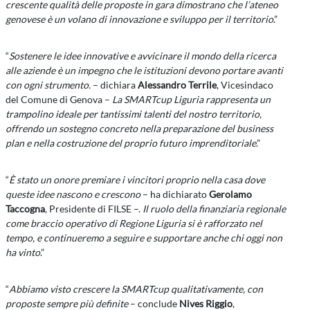
crescente qualità delle proposte in gara dimostrano che l’ateneo
genovese è un volano di innovazione e sviluppo per il territorio
.”
“
Sostenere le idee innovative e avvicinare il mondo della ricerca
alle aziende è un impegno che le istituzioni devono portare avanti
con ogni strumento.
– dichiara
Alessandro Terrile
, Vicesindaco
del Comune di Genova –
La SMARTcup Liguria rappresenta un
trampolino ideale per tantissimi talenti del nostro territorio,
offrendo un sostegno concreto nella preparazione del business
plan e nella costruzione del proprio futuro imprenditoriale
.”
“
È stato un onore premiare i vincitori proprio nella casa dove
queste idee nascono e crescono
– ha dichiarato
Gerolamo
Taccogna
, Presidente di FILSE –.
Il ruolo della finanziaria regionale
come braccio operativo di Regione Liguria si è rafforzato nel
tempo, e continueremo a seguire e supportare anche chi oggi non
ha vinto
.”
“
Abbiamo visto crescere la SMARTcup qualitativamente, con
proposte sempre più definite
– conclude
Nives Riggio
,