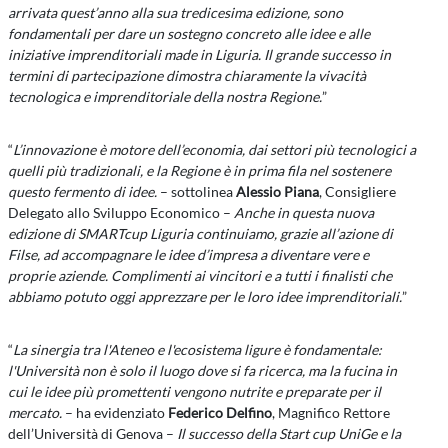
arrivata quest’anno alla sua tredicesima edizione, sono
fondamentali per dare un sostegno concreto alle idee e alle
iniziative imprenditoriali made in Liguria. Il grande successo in
termini di partecipazione dimostra chiaramente la vivacità
tecnologica e imprenditoriale della nostra Regione.
”
“
L’innovazione è motore dell’economia, dai settori più tecnologici a
quelli più tradizionali, e la Regione è in prima fila nel sostenere
questo fermento di idee.
– sottolinea
Alessio Piana
, Consigliere
Delegato allo Sviluppo Economico –
Anche in questa nuova
edizione di SMARTcup Liguria continuiamo, grazie all’azione di
Filse, ad accompagnare le idee d’impresa a diventare vere e
proprie aziende. Complimenti ai vincitori e a tutti i finalisti che
abbiamo potuto oggi apprezzare per le loro idee imprenditoriali.
”
“
La sinergia tra l'Ateneo e l'ecosistema ligure è fondamentale:
l'Università non è solo il luogo dove si fa ricerca, ma la fucina in
cui le idee più promettenti vengono nutrite e preparate per il
mercato.
– ha evidenziato
Federico Delfino
, Magnifico Rettore
dell’Università di Genova –
Il successo della Start cup UniGe e la