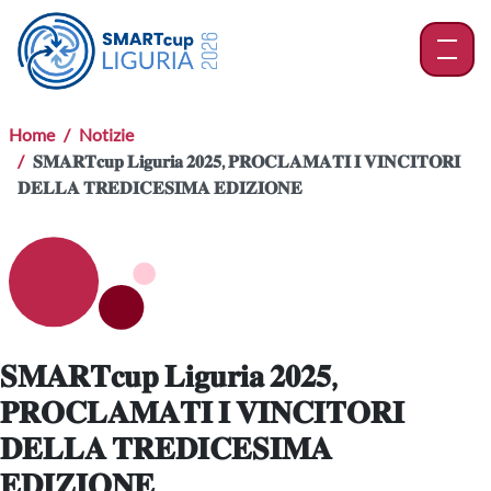
menu
Home
Notizie
𝐒𝐌𝐀𝐑𝐓𝐜𝐮𝐩 𝐋𝐢𝐠𝐮𝐫𝐢𝐚 𝟐𝟎𝟐𝟓, 𝐏𝐑𝐎𝐂𝐋𝐀𝐌𝐀𝐓𝐈 𝐈 𝐕𝐈𝐍𝐂𝐈𝐓𝐎𝐑𝐈
𝐃𝐄𝐋𝐋𝐀 𝐓𝐑𝐄𝐃𝐈𝐂𝐄𝐒𝐈𝐌𝐀 𝐄𝐃𝐈𝐙𝐈𝐎𝐍𝐄
𝐒𝐌𝐀𝐑𝐓𝐜𝐮𝐩 𝐋𝐢𝐠𝐮𝐫𝐢𝐚 𝟐𝟎𝟐𝟓,
𝐏𝐑𝐎𝐂𝐋𝐀𝐌𝐀𝐓𝐈 𝐈 𝐕𝐈𝐍𝐂𝐈𝐓𝐎𝐑𝐈
𝐃𝐄𝐋𝐋𝐀 𝐓𝐑𝐄𝐃𝐈𝐂𝐄𝐒𝐈𝐌𝐀
𝐄𝐃𝐈𝐙𝐈𝐎𝐍𝐄